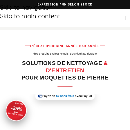
EXPÉDITION 48H SELON STOCK
LIVRAISON GRATUITE DÈS 50€
Skip to navigation
Skip to main content
L'ÉCLAT D'ORIGINE ANNÉE PAR ANNÉE
des produits professionnels, des résultats durable
SOLUTIONS DE NETTOYAGE
&
D'ENTRETIEN
POUR MOQUETTES DE PIERRE
Payez en
4x sans frais
avec PayPal
OFFRE
LIMITÉE
-25%
SUR
ENTRETIEN NET